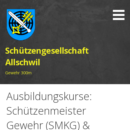
Zum
Inhalt
springen
Schützengesellschaft
Allschwil
Gewehr 300m
Ausbildungskurse:
Schützenmeister
Gewehr (SMKG) &