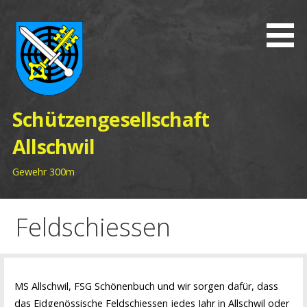
Zum
Inhalt
springen
Schützengesellschaft
Allschwil
Gewehr 300m
Feldschiessen
MS Allschwil, FSG Schönenbuch und wir sorgen dafür, dass
das Eidgenössische Feldschiessen jedes Jahr in Allschwil oder